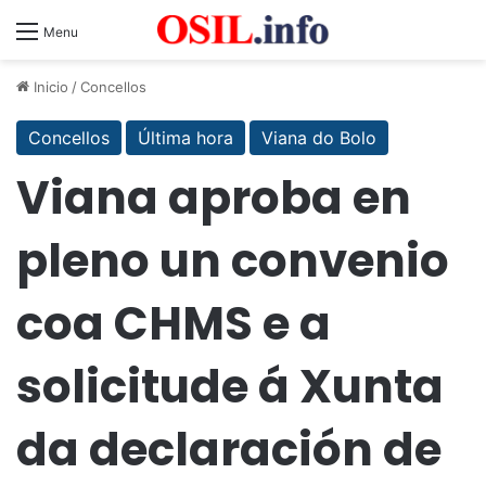
Menu
Inicio
/
Concellos
Concellos
Última hora
Viana do Bolo
Viana aproba en
pleno un convenio
coa CHMS e a
solicitude á Xunta
da declaración de