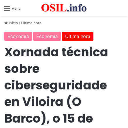
Menu
Inicio
/
Última hora
Economía
Economía
Última hora
Xornada técnica
sobre
ciberseguridade
en Viloira (O
Barco), o 15 de