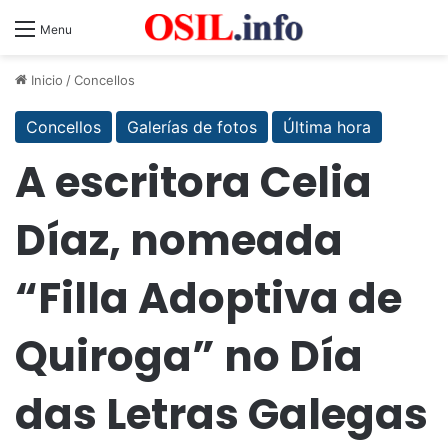
Menu
Inicio
/
Concellos
Concellos
Galerías de fotos
Última hora
A escritora Celia
Díaz, nomeada
“Filla Adoptiva de
Quiroga” no Día
das Letras Galegas