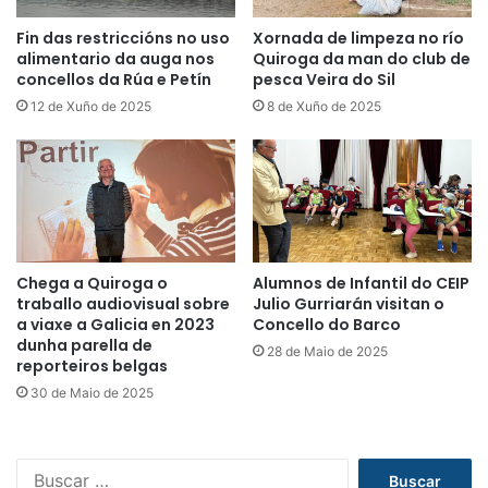
Fin das restriccións no uso
Xornada de limpeza no río
alimentario da auga nos
Quiroga da man do club de
concellos da Rúa e Petín
pesca Veira do Sil
12 de Xuño de 2025
8 de Xuño de 2025
Chega a Quiroga o
Alumnos de Infantil do CEIP
traballo audiovisual sobre
Julio Gurriarán visitan o
a viaxe a Galicia en 2023
Concello do Barco
dunha parella de
28 de Maio de 2025
reporteiros belgas
30 de Maio de 2025
B