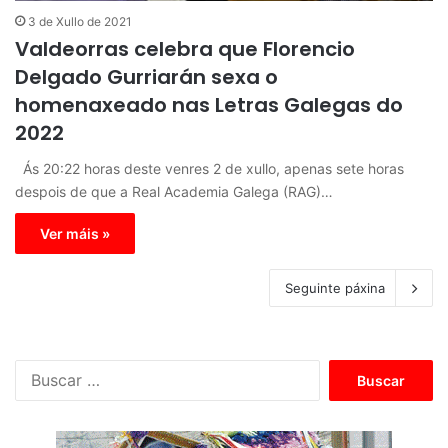
3 de Xullo de 2021
Valdeorras celebra que Florencio
Delgado Gurriarán sexa o
homenaxeado nas Letras Galegas do
2022
Ás 20:22 horas deste venres 2 de xullo, apenas sete horas
despois de que a Real Academia Galega (RAG)…
Ver máis »
Seguinte páxina
B
u
s
c