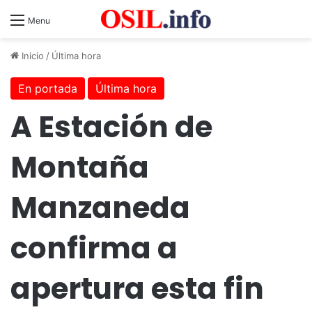
Menu
Inicio
/
Última hora
En portada
Última hora
A Estación de
Montaña
Manzaneda
confirma a
apertura esta fin