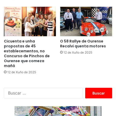
Cicuenta e unha
O 58 Rallye de Ourense
propostas de 45
Recalvi quenta motores
establecementos, no
12 de Xuño de 2025
Concurso de Pinchos de
Ourense que comeza
mañá
12 de Xuño de 2025
B
u
s
c
a