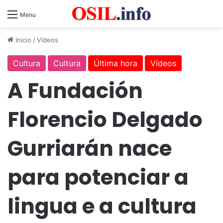
Menu
Inicio
/
Vídeos
Cultura
Cultura
Última hora
Vídeos
A Fundación
Florencio Delgado
Gurriarán nace
para potenciar a
lingua e a cultura