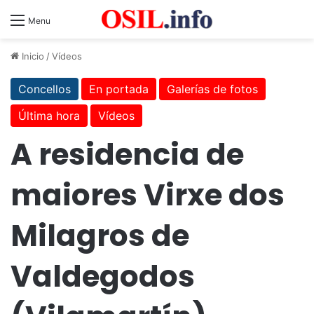
Menu
Inicio
/
Vídeos
Concellos
En portada
Galerías de fotos
Última hora
Vídeos
A residencia de
maiores Virxe dos
Milagros de
Valdegodos