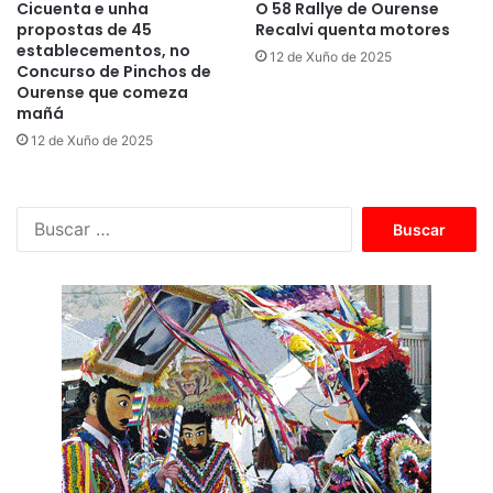
Cicuenta e unha
O 58 Rallye de Ourense
propostas de 45
Recalvi quenta motores
establecementos, no
12 de Xuño de 2025
Concurso de Pinchos de
Ourense que comeza
mañá
12 de Xuño de 2025
B
u
s
c
a
r
: