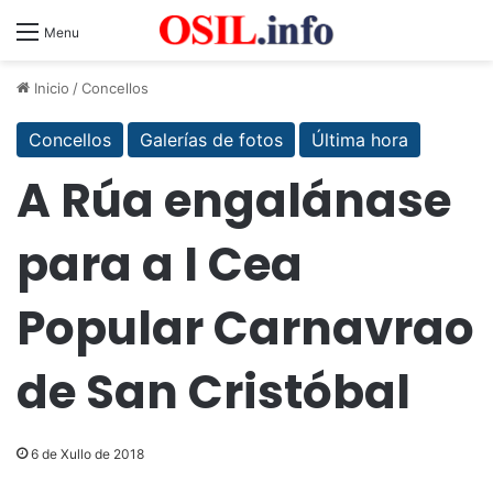
Menu
Inicio
/
Concellos
Concellos
Galerías de fotos
Última hora
A Rúa engalánase
para a I Cea
Popular Carnavrao
de San Cristóbal
6 de Xullo de 2018