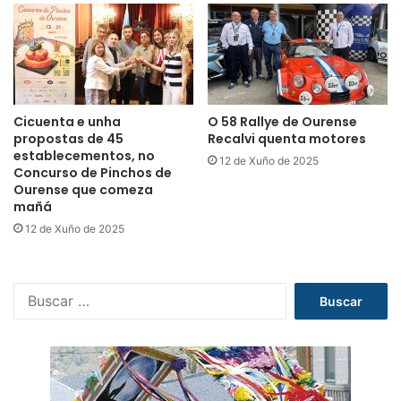
Cicuenta e unha
O 58 Rallye de Ourense
propostas de 45
Recalvi quenta motores
establecementos, no
12 de Xuño de 2025
Concurso de Pinchos de
Ourense que comeza
mañá
12 de Xuño de 2025
B
u
s
c
a
r