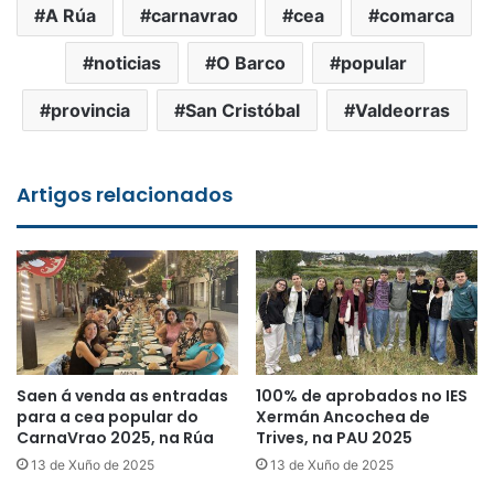
A Rúa
carnavrao
cea
comarca
noticias
O Barco
popular
provincia
San Cristóbal
Valdeorras
Artigos relacionados
Saen á venda as entradas
100% de aprobados no IES
para a cea popular do
Xermán Ancochea de
CarnaVrao 2025, na Rúa
Trives, na PAU 2025
13 de Xuño de 2025
13 de Xuño de 2025