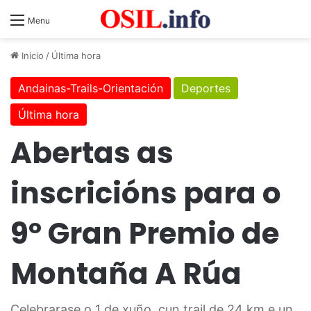
Menu
Inicio
/
Última hora
Andainas-Trails-Orientación
Deportes
Última hora
Abertas as
inscricións para o
9º Gran Premio de
Montaña A Rúa
Celebrarase o 1 de xuño, cun trail de 24 km e un