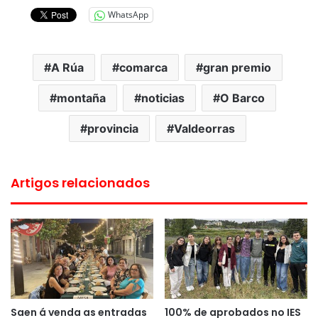
WhatsApp
A Rúa
comarca
gran premio
montaña
noticias
O Barco
provincia
Valdeorras
Artigos relacionados
Saen á venda as entradas
100% de aprobados no IES