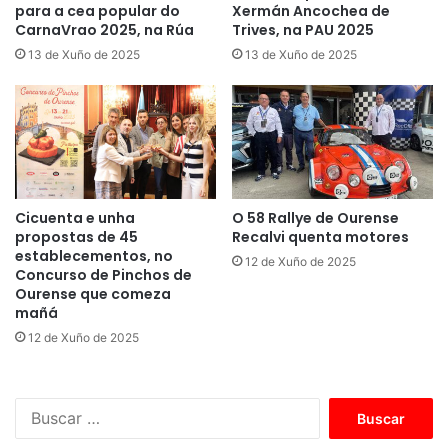
para a cea popular do
Xermán Ancochea de
CarnaVrao 2025, na Rúa
Trives, na PAU 2025
13 de Xuño de 2025
13 de Xuño de 2025
Cicuenta e unha
O 58 Rallye de Ourense
propostas de 45
Recalvi quenta motores
establecementos, no
12 de Xuño de 2025
Concurso de Pinchos de
Ourense que comeza
mañá
12 de Xuño de 2025
B
u