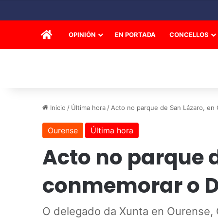
INICIO
OPINIÓN
EN PORTADA
CONCELLOS
Inicio
/
Última hora
/
Acto no parque de San Lázaro, en 
Ourense
Última hora
Acto no parque d
conmemorar o Dí
O delegado da Xunta en Ourense, Ga