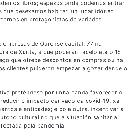
nden os libros; espazos onde podemos entrar
os que desexamos habitar, un lugar idóneo
rternos en protagonistas de variadas
e empresas de Ourense capital, 77 na
ura da Xunta, e que poderán facelo ata o 18
lego que ofrece descontos en compras ou na
e os clientes puideron empezar a gozar dende o
ativa preténdese por unha banda favorecer o
reducir o impacto derivado da covid-19, xa
ntos e entidades; e pola outra, incentivar a
ono cultural no que a situación sanitaria
afectada pola pandemia.