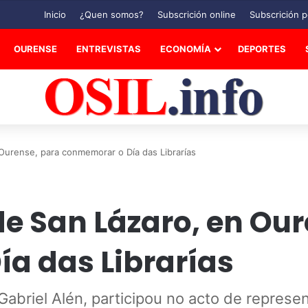
Inicio
¿Quen somos?
Subscrición online
Subscrición p
OURENSE
ENTREVISTAS
ECONOMÍA
DEPORTES
Ourense, para conmemorar o Día das Librarías
e San Lázaro, en Our
a das Librarías
briel Alén, participou no acto de represen