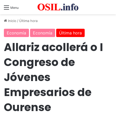
Menu
Inicio
/
Última hora
Economía
Economía
Última hora
Allariz acollerá o I
Congreso de
Jóvenes
Empresarios de
Ourense