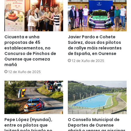
Cicuenta e unha
Javier Pardo e Cohete
propostas de 45
Suárez, dous dos pilotos
establecementos, no
de rallye máis relevantes
Concurso de Pinchos de
de España, en Ourense
Ourense que comeza
12 de Xuño de 2025
mañá
12 de Xuño de 2025
Pepe López (Hyundai),
O Consello Municipal de
entre os pilotos que
Deportes de Ourense
loitará polo triunfo no
abrirá o venres as piscinas