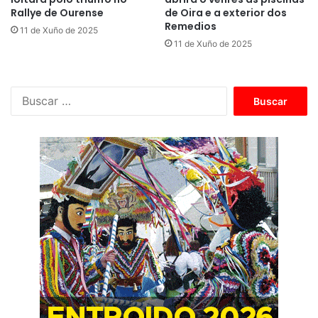
Rallye de Ourense
de Oira e a exterior dos
Remedios
11 de Xuño de 2025
11 de Xuño de 2025
B
u
s
c
a
r
: