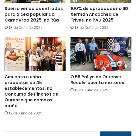
Saen á venda as entradas
100% de aprobados no IES
para a cea popular do
Xermán Ancochea de
CarnaVrao 2025, na Rúa
Trives, na PAU 2025
13 de Xuño de 2025
13 de Xuño de 2025
Cicuenta e unha
O 58 Rallye de Ourense
propostas de 45
Recalvi quenta motores
establecementos, no
12 de Xuño de 2025
Concurso de Pinchos de
Ourense que comeza
mañá
12 de Xuño de 2025
B