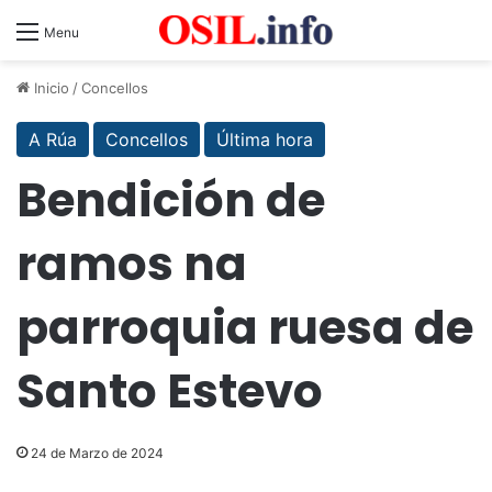
Menu
Inicio
/
Concellos
A Rúa
Concellos
Última hora
Bendición de
ramos na
parroquia ruesa de
Santo Estevo
24 de Marzo de 2024