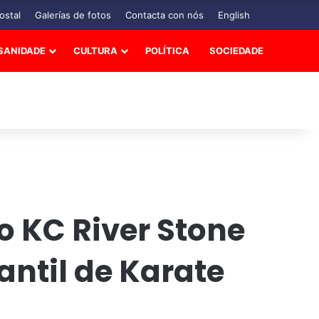
ostal
Galerías de fotos
Contacta con nós
English
SANIDADE
CULTURA
POLÍTICA
SOCIEDADE
 KC River Stone
antil de Karate