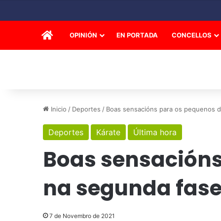
INICIO
OPINIÓN
EN PORTADA
CONCELLOS
Inicio
/
Deportes
/
Boas sensacións para os pequenos do
Deportes
Kárate
Última hora
Boas sensacións
na segunda fase 
7 de Novembro de 2021