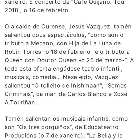
xaneiro. E concerto de “Café Quijano. Tour
2018”, o 16 de febreiro.
O alcalde de Ourense, Jesús Vázquez, tamén
salientou dous espectáculos, “como son o
tributo a Mecano, con Hija de La Luna de
Robin Torres -o 18 de febreiro- e o tributo a
Queen con Doutor Queen -o 25 de marzo-“. A
toda esta oferta engádese teatro infantil,
musicais, comedia… Nese eido, Vázquez
salientou “O tolleito de Inishmaan”, “Somos
Criminais”, da man de Carlos Blanco e Xosé
A.Touriñán…
Tamén salientan os musicais infantís, como
son “Os tres porquiños”, de Educateatro
Producións (o 7 de xaneiro); “La Bella y la