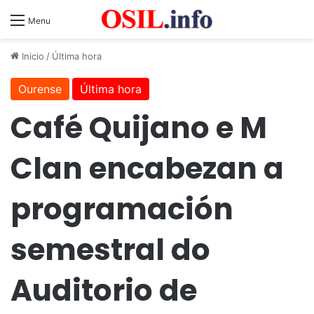
Menu
Inicio
/
Última hora
Ourense
Última hora
Café Quijano e M
Clan encabezan a
programación
semestral do
Auditorio de