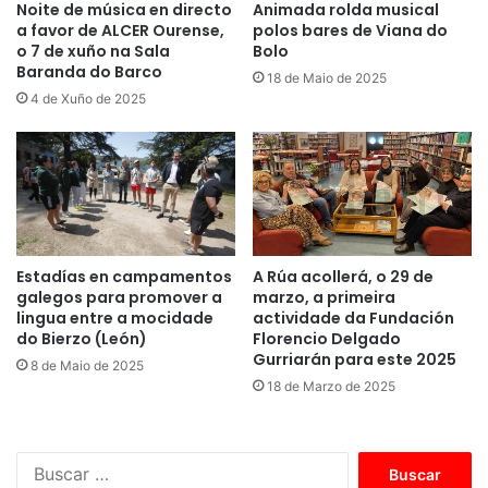
Noite de música en directo
Animada rolda musical
a favor de ALCER Ourense,
polos bares de Viana do
o 7 de xuño na Sala
Bolo
Baranda do Barco
18 de Maio de 2025
4 de Xuño de 2025
Estadías en campamentos
A Rúa acollerá, o 29 de
galegos para promover a
marzo, a primeira
lingua entre a mocidade
actividade da Fundación
do Bierzo (León)
Florencio Delgado
Gurriarán para este 2025
8 de Maio de 2025
18 de Marzo de 2025
B
u