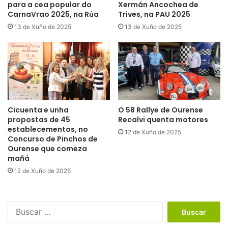
para a cea popular do
Xermán Ancochea de
CarnaVrao 2025, na Rúa
Trives, na PAU 2025
13 de Xuño de 2025
13 de Xuño de 2025
Cicuenta e unha
O 58 Rallye de Ourense
propostas de 45
Recalvi quenta motores
establecementos, no
12 de Xuño de 2025
Concurso de Pinchos de
Ourense que comeza
mañá
12 de Xuño de 2025
B
u
s