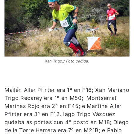
Xan Trigo./ Foto cedida.
Mailén Aller Pfirter era 1ª en F16; Xan Mariano
Trigo Recarey era 1º en M50; Montserrat
Marinas Rojo era 2ª en F45; e Martina Aller
Pfirter era 3ª en F12. Iago Trigo Vázquez
qudaba ás portas cun 4º posto en M18; Diego
de la Torre Herrera era 7º en M21B; e Pablo