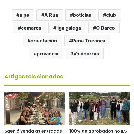
a pé
A Rúa
boticias
club
comarca
liga galega
O Barco
orientación
Peña Trevinca
provincia
Valdeorras
Artigos relacionados
Saen á venda as entradas
100% de aprobados no IES