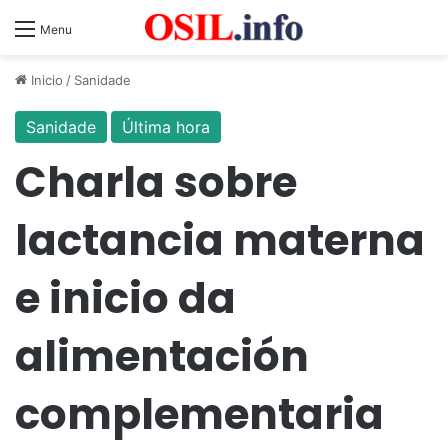
Menu
Inicio
/
Sanidade
Sanidade
Última hora
Charla sobre
lactancia materna
e inicio da
alimentación
complementaria