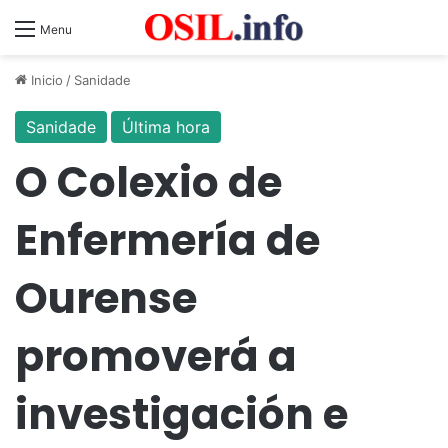
Menu
Inicio
/
Sanidade
Sanidade
Última hora
O Colexio de
Enfermería de
Ourense
promoverá a
investigación e