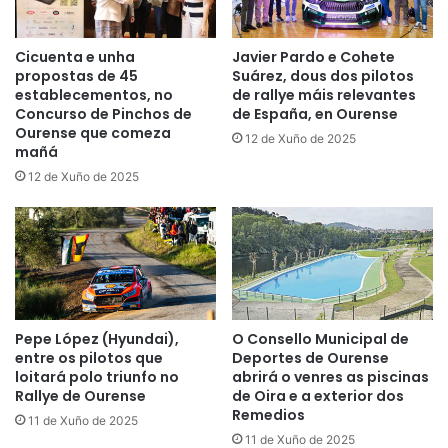
Cicuenta e unha
Javier Pardo e Cohete
propostas de 45
Suárez, dous dos pilotos
establecementos, no
de rallye máis relevantes
Concurso de Pinchos de
de España, en Ourense
Ourense que comeza
12 de Xuño de 2025
mañá
12 de Xuño de 2025
Pepe López (Hyundai),
O Consello Municipal de
entre os pilotos que
Deportes de Ourense
loitará polo triunfo no
abrirá o venres as piscinas
Rallye de Ourense
de Oira e a exterior dos
Remedios
11 de Xuño de 2025
11 de Xuño de 2025