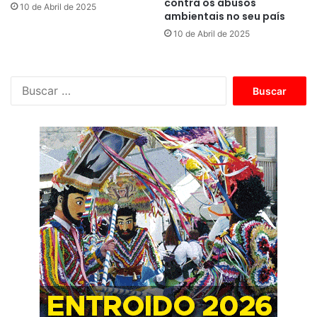
contra os abusos
10 de Abril de 2025
ambientais no seu país
10 de Abril de 2025
B
u
s
c
a
r
: