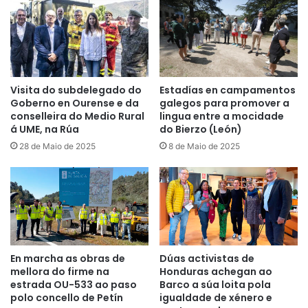
Visita do subdelegado do
Estadías en campamentos
Goberno en Ourense e da
galegos para promover a
conselleira do Medio Rural
lingua entre a mocidade
á UME, na Rúa
do Bierzo (León)
28 de Maio de 2025
8 de Maio de 2025
En marcha as obras de
Dúas activistas de
mellora do firme na
Honduras achegan ao
estrada OU-533 ao paso
Barco a súa loita pola
polo concello de Petín
igualdade de xénero e