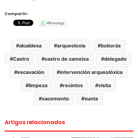
Compartir:
WhatsApp
alcaldesa
arqueoloxía
boborás
Castro
castro de cameixa
delegado
escavación
intervención arqueolóxica
limpeza
recintos
visita
xacemento
xunta
Artigos relacionados