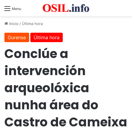
Menu
Inicio
/
Última hora
Ourense
Última hora
Conclúe a
intervención
arqueolóxica
nunha área do
Castro de Cameixa