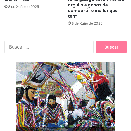
orgullo e ganas de
8 de Xuño de 2025
compartir o mellor que
ten”
8 de Xuño de 2025
B
u
s
c
a
r
: