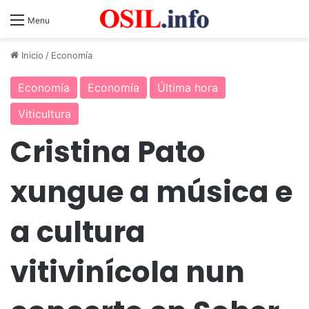
Menu
Inicio
/
Economía
Economía
Economía
Última hora
Viticultura
Cristina Pato
xungue a música e
a cultura
vitivinícola nun