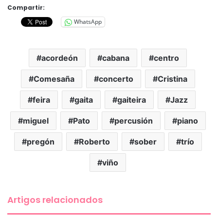
Compartir:
WhatsApp
acordeón
cabana
centro
Comesaña
concerto
Cristina
feira
gaita
gaiteira
Jazz
miguel
Pato
percusión
piano
pregón
Roberto
sober
trío
viño
Artigos relacionados