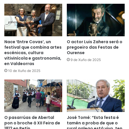
Nace ‘Entre Covas’, un
O actor Luis Zahera será o
festival que combina artes
pregoeiro das Festas de
escénicas, cultura
Ourense
vitivinícola e gastronomía,
9 de Xuño de 2025
en Valdeorras
10 de Xuño de 2025
O pasarrúas de Abertal
José Tomé: “Esta festa é
pon o broche á XII Feira de
tamén a proba de que o
1812 en Petín
rural galego está vivo, ten