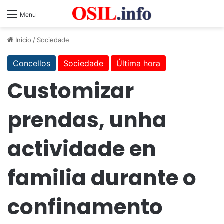
Menu
Inicio
/
Sociedade
Concellos
Sociedade
Última hora
Customizar
prendas, unha
actividade en
familia durante o
confinamento