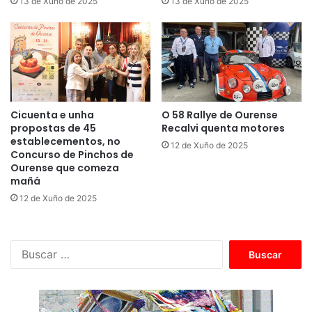
13 de Xuño de 2025
13 de Xuño de 2025
Cicuenta e unha
O 58 Rallye de Ourense
propostas de 45
Recalvi quenta motores
establecementos, no
12 de Xuño de 2025
Concurso de Pinchos de
Ourense que comeza
mañá
12 de Xuño de 2025
B
u
s
c
a