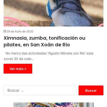
29 de Xullo de 2020
Ximnasia, zumba, tonificación ou
pilates, en San Xoán de Río
No marco das actividades “Agosto Móvete con Río” este
xoves 30 de xullo…
Ver máis »
B
u
s
c