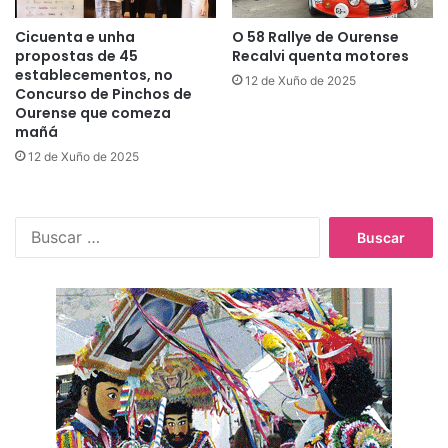
Cicuenta e unha
O 58 Rallye de Ourense
propostas de 45
Recalvi quenta motores
establecementos, no
12 de Xuño de 2025
Concurso de Pinchos de
Ourense que comeza
mañá
12 de Xuño de 2025
B
u
s
c
a
r
: