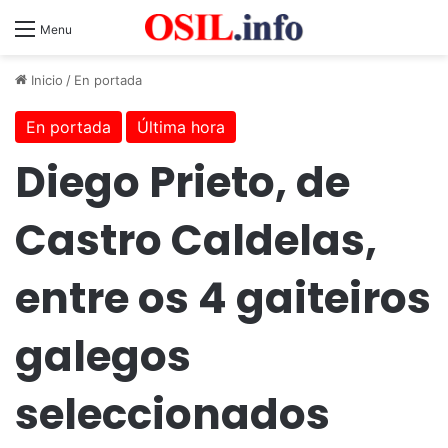
Menu
Inicio
/
En portada
En portada
Última hora
Diego Prieto, de
Castro Caldelas,
entre os 4 gaiteiros
galegos
seleccionados