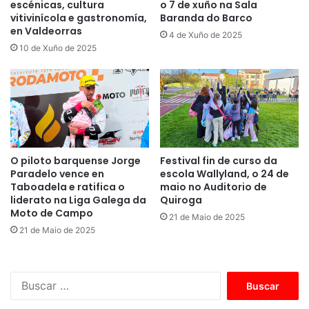
escénicas, cultura
o 7 de xuño na Sala
vitivinícola e gastronomía,
Baranda do Barco
en Valdeorras
4 de Xuño de 2025
10 de Xuño de 2025
O piloto barquense Jorge
Festival fin de curso da
Paradelo vence en
escola Wallyland, o 24 de
Taboadela e ratifica o
maio no Auditorio de
liderato na Liga Galega da
Quiroga
Moto de Campo
21 de Maio de 2025
21 de Maio de 2025
B
u
s