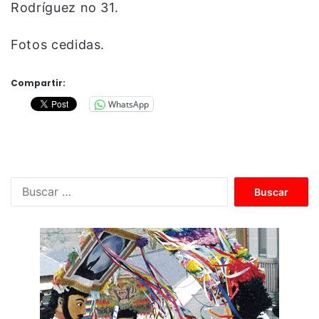
Rodríguez no 31.
Fotos cedidas.
Compartir:
WhatsApp
B
u
s
c
a
r
: