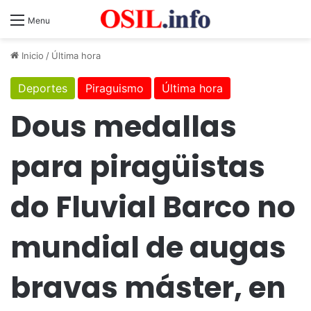
Menu
Inicio
/
Última hora
Deportes
Piraguismo
Última hora
Dous medallas
para piragüistas
do Fluvial Barco no
mundial de augas
bravas máster, en