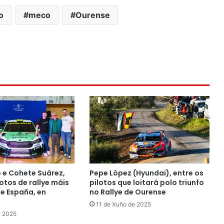
o
meco
Ourense
o e Cohete Suárez,
Pepe López (Hyundai), entre os
otos de rallye máis
pilotos que loitará polo triunfo
de España, en
no Rallye de Ourense
11 de Xuño de 2025
e 2025