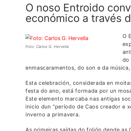
O noso Entroido conv
económico a través d
O E
exp
Foto: Carlos G. Hervella
ant
do 
enmascaramentos, do son e da música,
Esta celebración, considerada en moitas
festa do ano, está formada por un mosa
Este elemento marcaba nas antigas soci
inicio dun “período de Caos creador e x
inverno a primavera.
As primeiras saídas do folión dende a