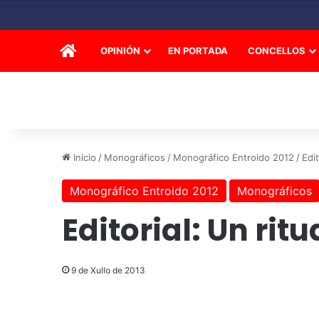
INICIO
OPINIÓN
EN PORTADA
CONCELLOS
Inicio
/
Monográficos
/
Monográfico Entroido 2012
/
Edit
Monográfico Entroido 2012
Monográficos
Editorial: Un rit
9 de Xullo de 2013