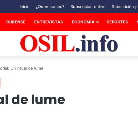
Inicio
¿Quen somos?
Subscrición online
Subscrición p
OURENSE
ENTREVISTAS
ECONOMÍA
DEPORTES
orial: Un ritual de lume
ual de lume