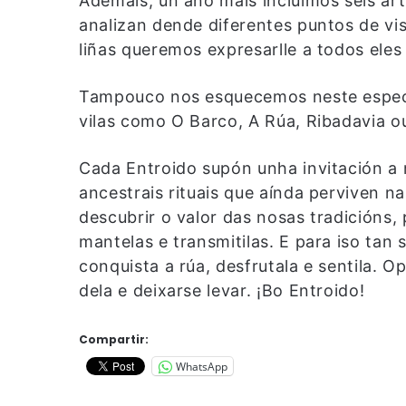
Ademais, un ano máis incluimos seis ar
analizan dende diferentes puntos de vis
liñas queremos expresarlle a todos ele
Tampouco nos esquecemos neste especi
vilas como O Barco, A Rúa, Ribadavia o
Cada Entroido supón unha invitación a 
ancestrais rituais que aínda perviven n
descubrir o valor das nosas tradicións,
mantelas e transmitilas. E para iso tan
conquista a rúa, desfrutala e sentila. O
dela e deixarse levar. ¡Bo Entroido!
Compartir:
WhatsApp