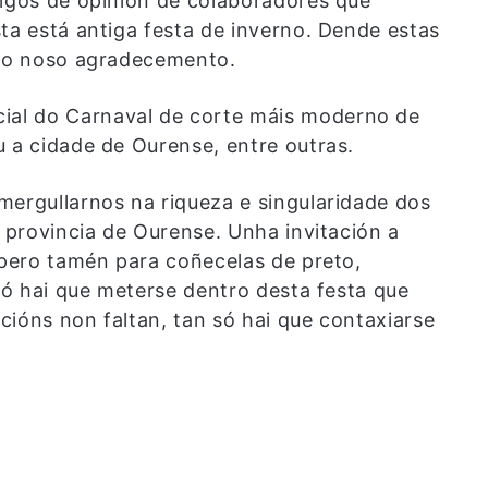
tigos de opinión de colaboradores que
ta está antiga festa de inverno. Dende estas
s o noso agradecemento.
al do Carnaval de corte máis moderno de
u a cidade de Ourense, entre outras.
mergullarnos na riqueza e singularidade dos
a provincia de Ourense. Unha invitación a
 pero tamén para coñecelas de preto,
 só hai que meterse dentro desta festa que
pcións non faltan, tan só hai que contaxiarse