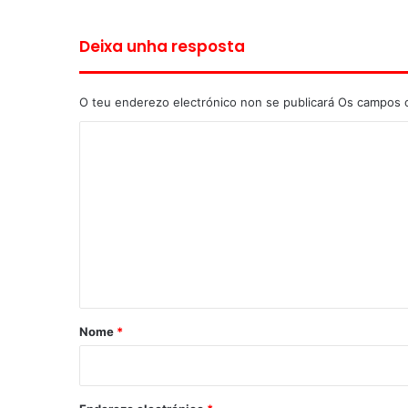
Deixa unha resposta
O teu enderezo electrónico non se publicará
Os campos o
C
o
m
e
n
t
a
r
Nome
*
i
o