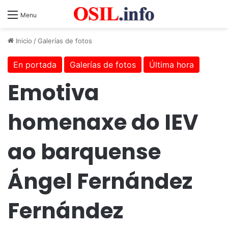
Menu
Inicio
/
Galerías de fotos
En portada
Galerías de fotos
Última hora
Emotiva
homenaxe do IEV
ao barquense
Ángel Fernández
Fernández