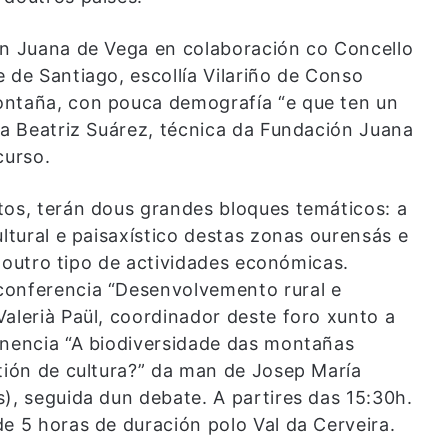
ón Juana de Vega en colaboración co Concello
 de Santiago, escollía Vilariño de Conso
ontaña, con pouca demografía “e que ten un
ca Beatriz Suárez, técnica da Fundación Juana
curso.
tos, terán dous grandes bloques temáticos: a
ultural e paisaxístico destas zonas ourensás e
e doutro tipo de actividades económicas.
conferencia “Desenvolvemento rural e
alerià Paül, coordinador deste foro xunto a
onencia “A biodiversidade das montañas
stión de cultura?” da man de Josep María
), seguida dun debate. A partires das 15:30h.
e 5 horas de duración polo Val da Cerveira.