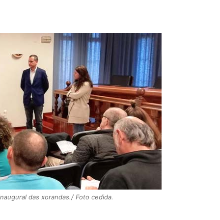
augural das xorandas./ Foto cedida.