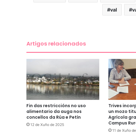
val
v
Artigos relacionados
Fin das restriccións no uso
Trives incor
alimentario da auga nos
un mozo tit
concellos da Rúa e Petín
Agrícola gr
Campus Rur
12 de Xuño de 2025
11 de Xuño d