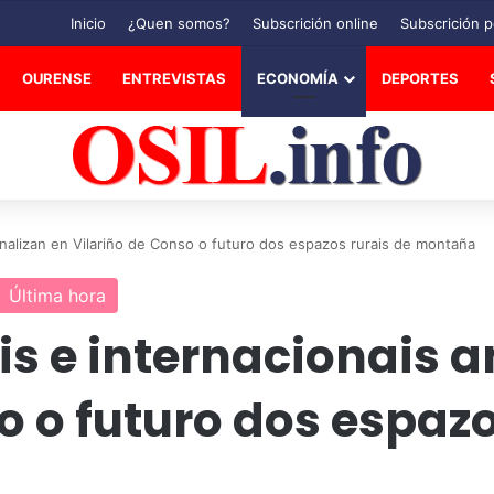
Inicio
¿Quen somos?
Subscrición online
Subscrición p
OURENSE
ENTREVISTAS
ECONOMÍA
DEPORTES
analizan en Vilariño de Conso o futuro dos espazos rurais de montaña
Última hora
s e internacionais a
o o futuro dos espazo