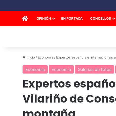
INICIO
OPINIÓN
EN PORTADA
CONCELLOS
Inicio
/
Economía
/
Expertos españois e internacionais 
Economía
Economía
Galerías de fotos
Expertos españoi
Vilariño de Cons
montaña