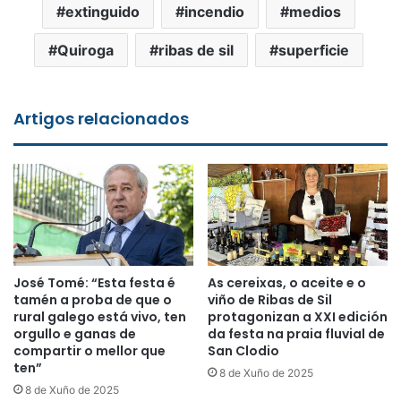
extinguido
incendio
medios
Quiroga
ribas de sil
superficie
Artigos relacionados
José Tomé: “Esta festa é
As cereixas, o aceite e o
tamén a proba de que o
viño de Ribas de Sil
rural galego está vivo, ten
protagonizan a XXI edición
orgullo e ganas de
da festa na praia fluvial de
compartir o mellor que
San Clodio
ten”
8 de Xuño de 2025
8 de Xuño de 2025