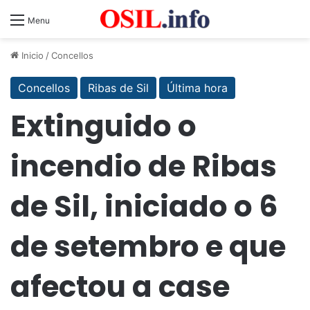
Menu
Inicio
/
Concellos
Concellos
Ribas de Sil
Última hora
Extinguido o
incendio de Ribas
de Sil, iniciado o 6
de setembro e que
afectou a case