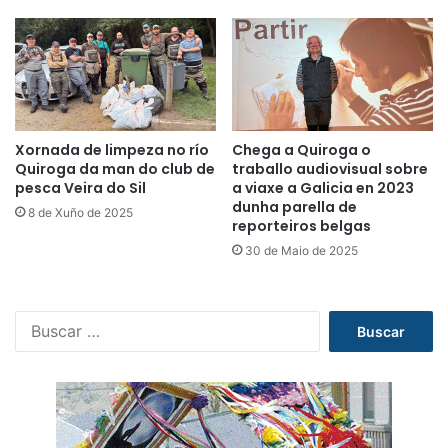
Xornada de limpeza no río
Chega a Quiroga o
Quiroga da man do club de
traballo audiovisual sobre
pesca Veira do Sil
a viaxe a Galicia en 2023
dunha parella de
8 de Xuño de 2025
reporteiros belgas
30 de Maio de 2025
B
u
s
c
a
r
: