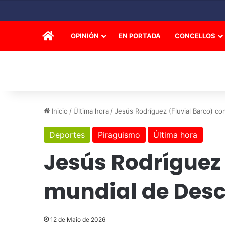
INICIO
OPINIÓN
EN PORTADA
CONCELLOS
Inicio
/
Última hora
/
Jesús Rodríguez (Fluvial Barco) c
Deportes
Piraguismo
Última hora
Jesús Rodríguez 
mundial de Desc
12 de Maio de 2026