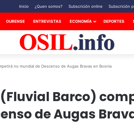
Inicio
¿Quen somos?
Subscrición online
Subscrición p
OURENSE
ENTREVISTAS
ECONOMÍA
DEPORTES
ompetirá no mundial de Descenso de Augas Bravas en Bosnia
(Fluvial Barco) comp
enso de Augas Brava