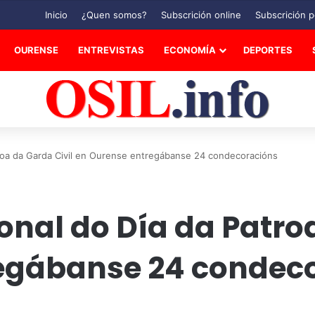
Inicio
¿Quen somos?
Subscrición online
Subscrición p
OURENSE
ENTREVISTAS
ECONOMÍA
DEPORTES
atroa da Garda Civil en Ourense entregábanse 24 condecoracións
ional do Día da Patro
egábanse 24 condec