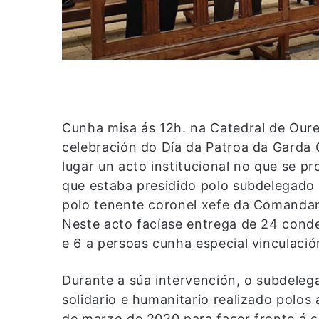
Cunha misa ás 12h. na Catedral de Oure
celebración do Día da Patroa da Garda Ci
lugar un acto institucional no que se 
que estaba presidido polo subdelegado
polo tenente coronel xefe da Comandanc
Neste acto facíase entrega de 24 conde
e 6 a persoas cunha especial vinculaci
Durante a súa intervención, o subdeleg
solidario e humanitario realizado polo
de marzo de 2020 para facer fronte á cri