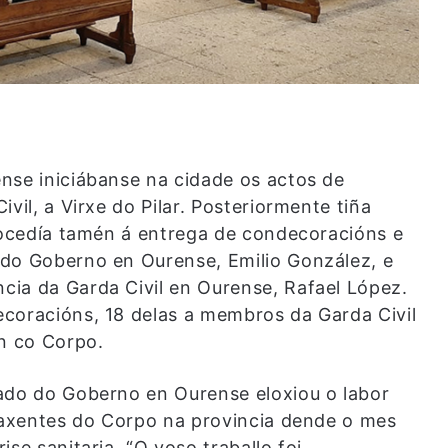
nse iniciábanse na cidade os actos de
vil, a Virxe do Pilar. Posteriormente tiña
procedía tamén á entrega de condecoracións e
 do Goberno en Ourense, Emilio González, e
ia da Garda Civil en Ourense, Rafael López.
coracións, 18 delas a membros da Garda Civil
ón co Corpo.
ado do Goberno en Ourense eloxiou o labor
s axentes do Corpo na provincia dende o mes
se sanitaria. “O voso traballo foi