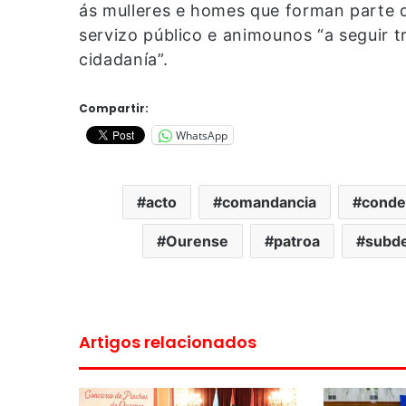
ás mulleres e homes que forman parte d
servizo público e animounos “a seguir 
cidadanía”.
Compartir:
WhatsApp
acto
comandancia
conde
Ourense
patroa
subde
Artigos relacionados