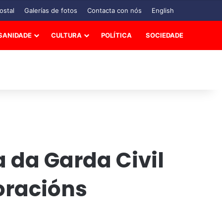
ostal
Galerías de fotos
Contacta con nós
English
SANIDADE
CULTURA
POLÍTICA
SOCIEDADE
a da Garda Civil
oracións