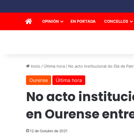
INICIO
OPINIÓN
EN PORTADA
CONCELLOS
Inicio
/
Última hora
/
No acto institucional do Día da P
Ourense
Última hora
No acto instituc
en Ourense entr
12 de Outubro de 2021