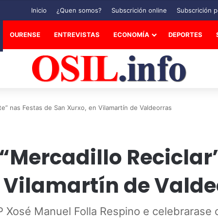
Inicio
¿Quen somos?
Subscrición online
Subscrición p
OURENSE
ENTREVISTAS
ECONOMÍA
DEPORTES
’te” nas Festas de San Xurxo, en Vilamartín de Valdeorras
“Mercadillo Reciclar
 Vilamartín de Valde
 Xosé Manuel Folla Respino e celebrarase 