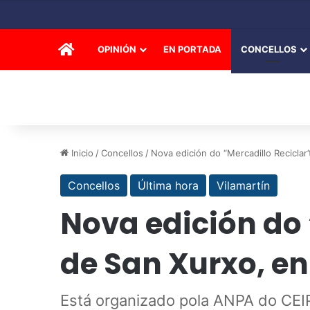
INICIO
OPINIÓN
EN PORTADA
CONCELLOS
Inicio
/
Concellos
/
Nova edición do “Mercadillo Reciclar
Concellos
Última hora
Vilamartín
Nova edición do 
de San Xurxo, en
Está organizado pola ANPA do CEIP