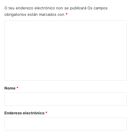
O teu enderezo electrónico non se publicará
Os campos
obrigatorios están marcados con
*
C
o
m
e
n
t
a
r
Nome
*
i
o
*
Enderezo electrónico
*