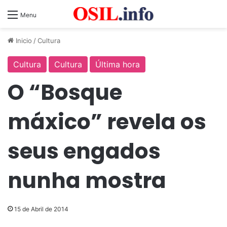
Menu
Inicio
/
Cultura
Cultura
Cultura
Última hora
O “Bosque
máxico” revela os
seus engados
nunha mostra
15 de Abril de 2014