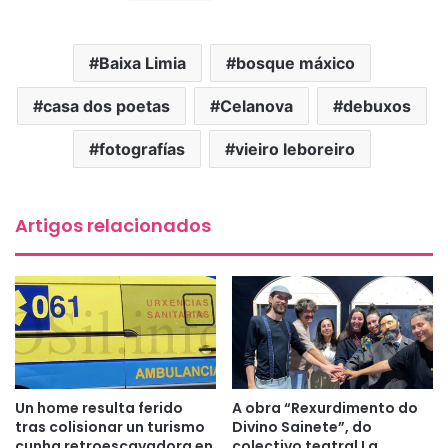
Baixa Limia
bosque máxico
casa dos poetas
Celanova
debuxos
fotografías
vieiro leboreiro
Artigos relacionados
Un home resulta ferido
A obra “Rexurdimento do
tras colisionar un turismo
Divino Sainete”, do
cunha retroescavadora en
colectivo teatral La