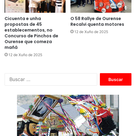
Cicuenta e unha
O 58 Rallye de Ourense
propostas de 45
Recalvi quenta motores
establecementos, no
12 de Xuño de 2025
Concurso de Pinchos de
Ourense que comeza
mañá
12 de Xuño de 2025
B
u
s
c
a
r
: