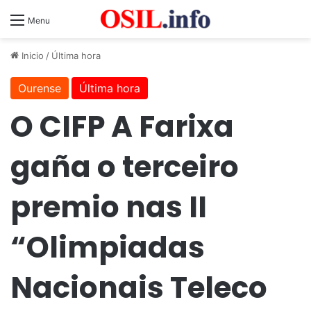
Menu
Inicio
/
Última hora
Ourense
Última hora
O CIFP A Farixa
gaña o terceiro
premio nas II
“Olimpiadas
Nacionais Teleco