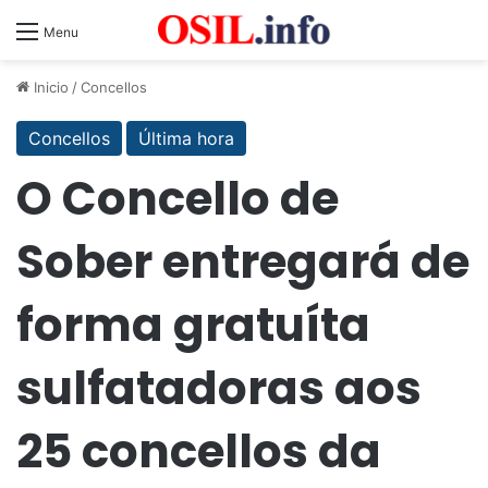
Menu
Inicio
/
Concellos
Concellos
Última hora
O Concello de
Sober entregará de
forma gratuíta
sulfatadoras aos
25 concellos da