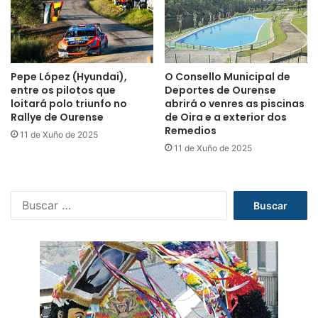
Pepe López (Hyundai),
O Consello Municipal de
entre os pilotos que
Deportes de Ourense
loitará polo triunfo no
abrirá o venres as piscinas
Rallye de Ourense
de Oira e a exterior dos
Remedios
11 de Xuño de 2025
11 de Xuño de 2025
B
u
s
c
a
r
: