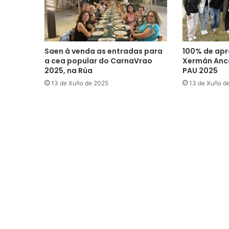
Saen á venda as entradas para
100% de apr
a cea popular do CarnaVrao
Xermán Anco
2025, na Rúa
PAU 2025
13 de Xuño de 2025
13 de Xuño d