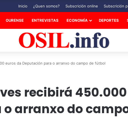
Inicio
¿Quen somos?
Subscrición online
Subscrición p
OURENSE
ENTREVISTAS
ECONOMÍA
DEPORTES
.000 euros da Deputación para o arranxo do campo de fútbol
ives recibirá 450.000
 o arranxo do campo