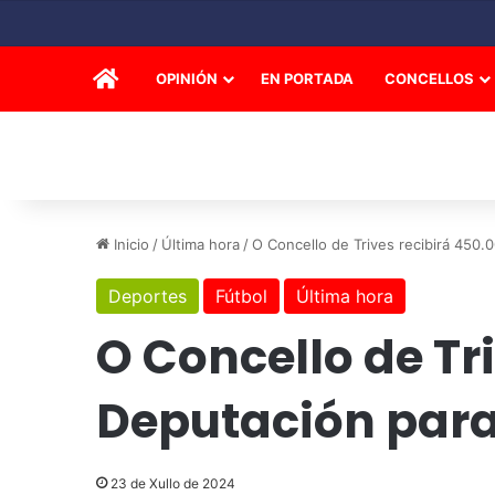
INICIO
OPINIÓN
EN PORTADA
CONCELLOS
Inicio
/
Última hora
/
O Concello de Trives recibirá 450
Deportes
Fútbol
Última hora
O Concello de Tr
Deputación para
23 de Xullo de 2024