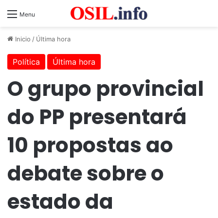
Menu
Inicio
/
Última hora
Política
Última hora
O grupo provincial
do PP presentará
10 propostas ao
debate sobre o
estado da