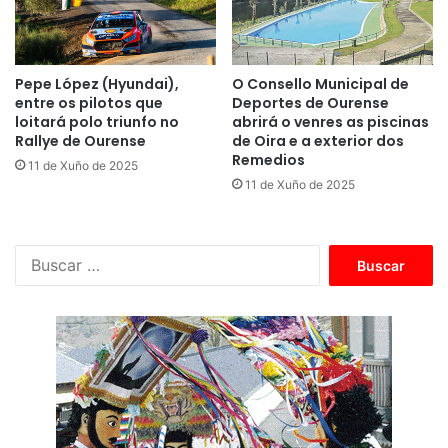
Pepe López (Hyundai),
O Consello Municipal de
entre os pilotos que
Deportes de Ourense
loitará polo triunfo no
abrirá o venres as piscinas
Rallye de Ourense
de Oira e a exterior dos
Remedios
11 de Xuño de 2025
11 de Xuño de 2025
B
u
s
c
a
r
: