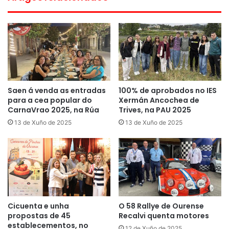
Saen á venda as entradas
100% de aprobados no IES
para a cea popular do
Xermán Ancochea de
CarnaVrao 2025, na Rúa
Trives, na PAU 2025
13 de Xuño de 2025
13 de Xuño de 2025
Cicuenta e unha
O 58 Rallye de Ourense
propostas de 45
Recalvi quenta motores
establecementos, no
12 de Xuño de 2025