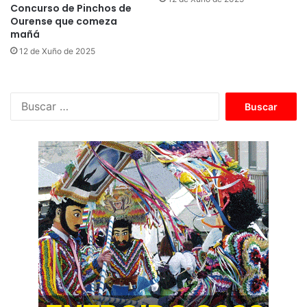
Concurso de Pinchos de
Ourense que comeza
mañá
12 de Xuño de 2025
B
u
s
c
a
r
: