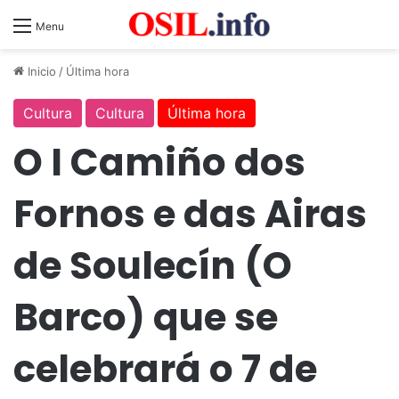
Menu
Inicio
/
Última hora
Cultura
Cultura
Última hora
O I Camiño dos
Fornos e das Airas
de Soulecín (O
Barco) que se
celebrará o 7 de