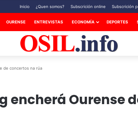
Inicio
¿Quen somos?
Subscrición online
Subscrición p
OURENSE
ENTREVISTAS
ECONOMÍA
DEPORTES
e de concertos na rúa
ng encherá Ourense d