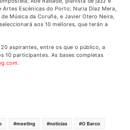
ompostela; Abe Rábade, pianista de jazz e
e Artes Escénicas do Porto; Nuria Díaz Mera,
 de Música da Coruña, e Javier Otero Neira,
, seleccionará aos 10 mellores, que terán a
20 aspirantes, entre os que o público, a
ros 10 participantes. As bases completas
ng.com
.
o
meeting
noticias
O Barco