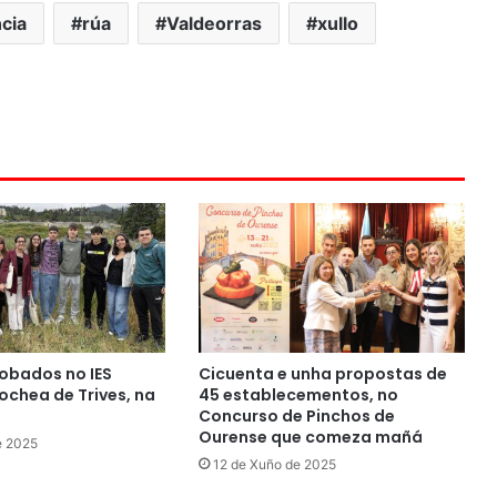
cia
rúa
Valdeorras
xullo
obados no IES
Cicuenta e unha propostas de
chea de Trives, na
45 establecementos, no
Concurso de Pinchos de
Ourense que comeza mañá
e 2025
12 de Xuño de 2025