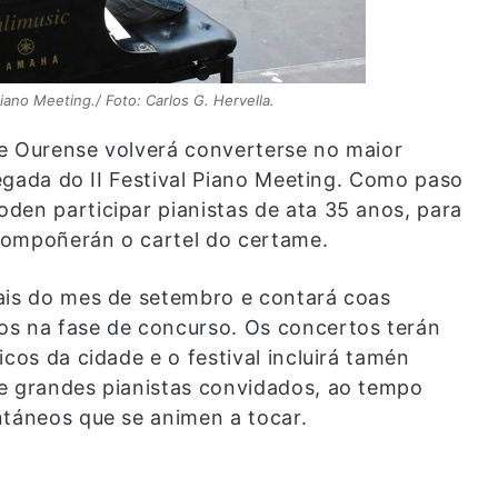
iano Meeting./ Foto: Carlos G. Hervella.
de Ourense volverá converterse no maior
chegada do II Festival Piano Meeting. Como paso
den participar pianistas de ata 35 anos, para
compoñerán o cartel do certame.
nais do mes de setembro e contará coas
os na fase de concurso. Os concertos terán
cos da cidade e o festival incluirá tamén
de grandes pianistas convidados, ao tempo
ntáneos que se animen a tocar.