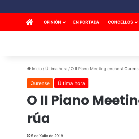
INICIO
OPINIÓN
EN PORTADA
CONCELLOS
Inicio
/
Última hora
/
O II Piano Meeting encherá Ourens
Ourense
Última hora
O II Piano Meeti
rúa
5 de Xullo de 2018