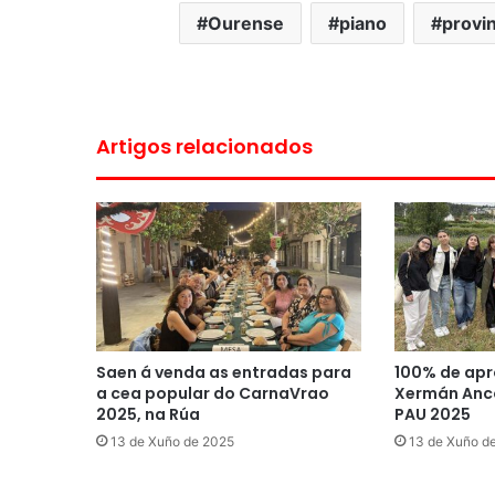
Ourense
piano
provin
Artigos relacionados
Saen á venda as entradas para
100% de apr
a cea popular do CarnaVrao
Xermán Anco
2025, na Rúa
PAU 2025
13 de Xuño de 2025
13 de Xuño d