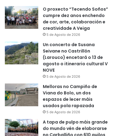
O proxecto “Tecendo Soños”
cumpre dez anos enchendo
de cor, arte, colaboración e
creatividade A Veiga
5 de Agosto de 2026
Un concerto de Susana
Seivane no Castrillón
(Larouco) encetará o 13 de
agosto o itinerario cultural V
NOVE
5 de Agosto de 2026
Melloras no Campiño de
Viana do Bolo, un dos
espazos de lecer máis
usados pola rapazada
5 de Agosto de 2026
A tapa de pulpo máis grande
do mundo vén de elaborarse
no Carballiño con 610 quilos