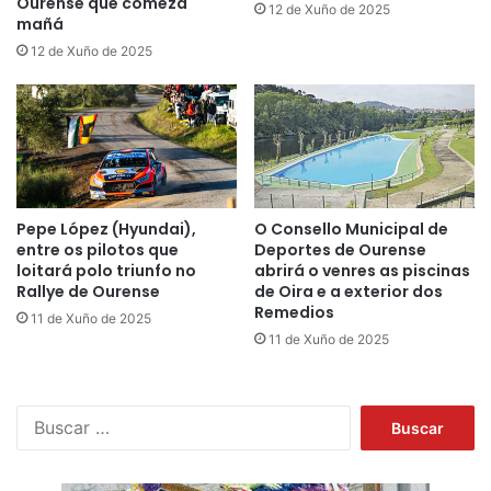
Ourense que comeza
12 de Xuño de 2025
mañá
12 de Xuño de 2025
Pepe López (Hyundai),
O Consello Municipal de
entre os pilotos que
Deportes de Ourense
loitará polo triunfo no
abrirá o venres as piscinas
Rallye de Ourense
de Oira e a exterior dos
Remedios
11 de Xuño de 2025
11 de Xuño de 2025
B
u
s
c