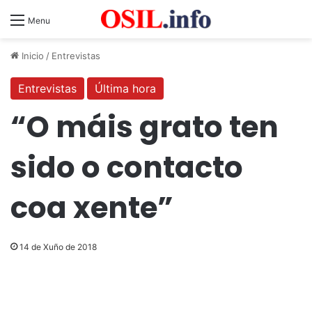
Menu
Inicio
/
Entrevistas
Entrevistas
Última hora
“O máis grato ten
sido o contacto
coa xente”
14 de Xuño de 2018