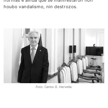
normas e aínda que se manifestaron non
houbo vandalismo, nin destrozos.
Foto: Carlos G. Hervella.