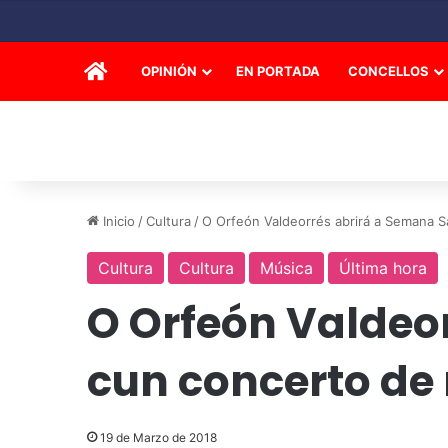
INICIO
OPINIÓN
EN PORTADA
CONCELLOS
Inicio
/
Cultura
/
O Orfeón Valdeorrés abrirá a Semana S
Cultura
Cultura
Música
Última hora
O Orfeón Valdeo
cun concerto de
19 de Marzo de 2018