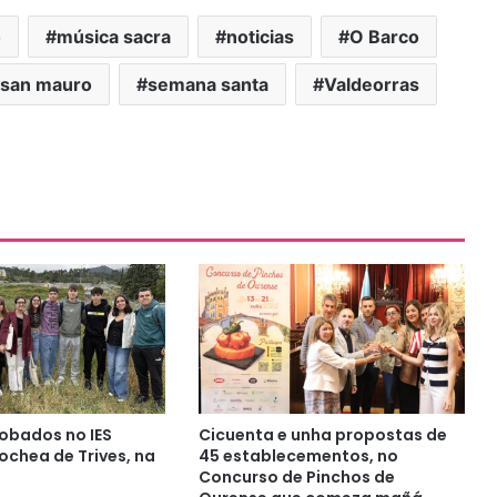
o
música sacra
noticias
O Barco
san mauro
semana santa
Valdeorras
obados no IES
Cicuenta e unha propostas de
chea de Trives, na
45 establecementos, no
Concurso de Pinchos de