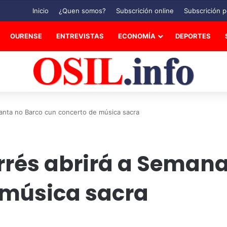
Inicio
¿Quen somos?
Subscrición online
Subscrición p
OURENSE
ENTREVISTAS
ECONOMÍA
DEPORTES
anta no Barco cun concerto de música sacra
rrés abrirá a Semana
 música sacra