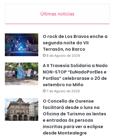
Últimas noticias
O rock de Los Bravos enche a
segunda noite do VII
Terrasón, no Barco
8 de Agosto de 2026
A II Travesía Solidaria a Nado
NON-STOP “EuNadoPorEles e
PorElas” celebrarase o 20 de
setembro no Miño
7 de Agosto de 2026
O Concello de Ourense
facilitará desde o luns na
Oficina de Turismo as lentes
e entradas ás persoas
inscritas para ver a eclipse
desde Montealegre