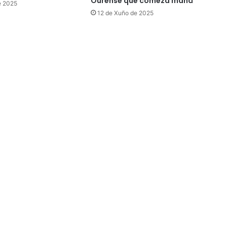
Ourense que comeza mañá
e 2025
12 de Xuño de 2025