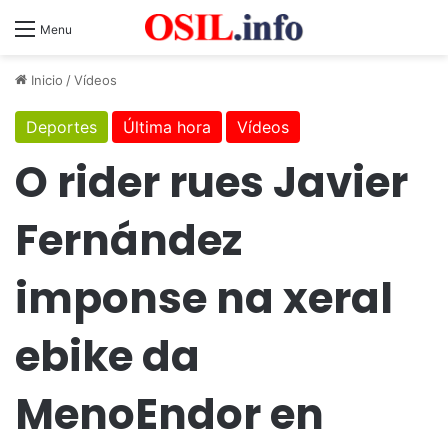
Menu
Inicio
/
Vídeos
Deportes
Última hora
Vídeos
O rider rues Javier
Fernández
imponse na xeral
ebike da
MenoEndor en