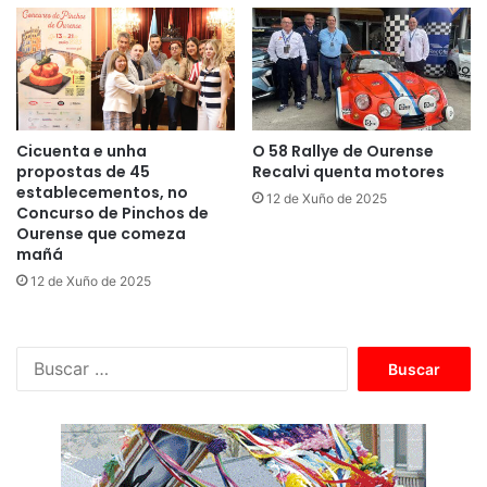
Cicuenta e unha
O 58 Rallye de Ourense
propostas de 45
Recalvi quenta motores
establecementos, no
12 de Xuño de 2025
Concurso de Pinchos de
Ourense que comeza
mañá
12 de Xuño de 2025
B
u
s
c
a
r