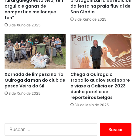
rural galego está vivo, ten
protagonizan a XXI edición
orgullo e ganas de
da festa na praia fluvial de
compartir o mellor que
San Clodio
ten”
8 de Xuño de 2025
8 de Xuño de 2025
Xornada de limpeza no río
Chega a Quiroga o
Quiroga da man do club de
traballo audiovisual sobre
pesca Veira do Sil
a viaxe a Galicia en 2023
dunha parella de
8 de Xuño de 2025
reporteiros belgas
30 de Maio de 2025
B
u