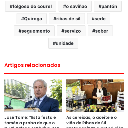
folgoso do courel
o saviñao
pantón
Quiroga
ribas de sil
sede
seguemento
servizo
sober
unidade
Artigos relacionados
José Tomé: “Esta festa é
As cereixas, o aceite e o
tamén a proba de que o
viño de Ribas de Sil