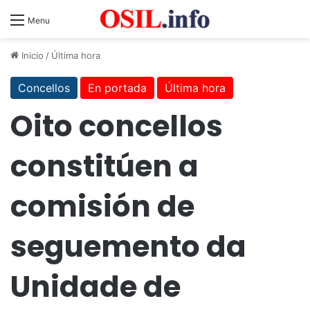
Menu
Inicio
/
Última hora
Concellos
En portada
Última hora
Oito concellos
constitúen a
comisión de
seguemento da
Unidade de