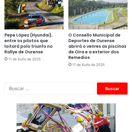
Pepe López (Hyundai),
O Consello Municipal de
entre os pilotos que
Deportes de Ourense
loitará polo triunfo no
abrirá o venres as piscinas
Rallye de Ourense
de Oira e a exterior dos
Remedios
11 de Xuño de 2025
11 de Xuño de 2025
B
u
s
c
a
r
: