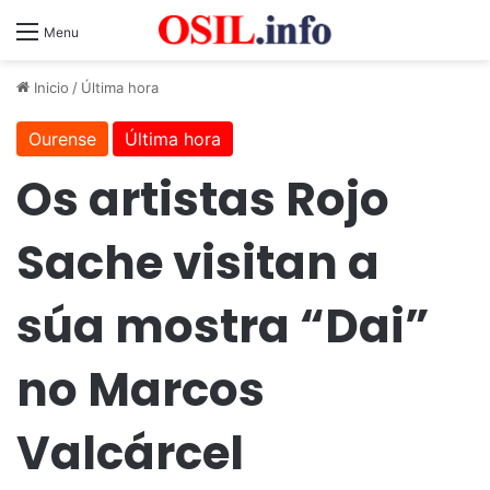
Menu
Inicio
/
Última hora
Ourense
Última hora
Os artistas Rojo
Sache visitan a
súa mostra “Dai”
no Marcos
Valcárcel