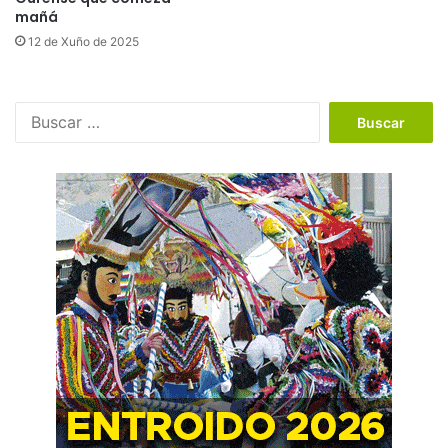
mañá
12 de Xuño de 2025
B
u
s
c
a
r
: