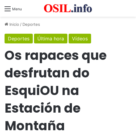
Menu
Inicio
/
Deportes
Deportes
Última hora
Vídeos
Os rapaces que
desfrutan do
EsquiOU na
Estación de
Montaña