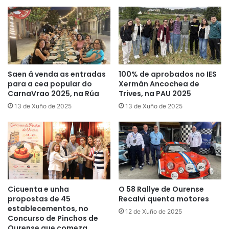
Saen á venda as entradas
100% de aprobados no IES
para a cea popular do
Xermán Ancochea de
CarnaVrao 2025, na Rúa
Trives, na PAU 2025
13 de Xuño de 2025
13 de Xuño de 2025
Cicuenta e unha
O 58 Rallye de Ourense
propostas de 45
Recalvi quenta motores
establecementos, no
12 de Xuño de 2025
Concurso de Pinchos de
Ourense que comeza