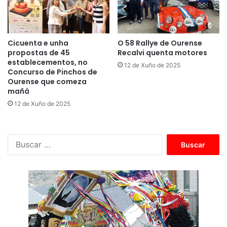
Cicuenta e unha
O 58 Rallye de Ourense
propostas de 45
Recalvi quenta motores
establecementos, no
12 de Xuño de 2025
Concurso de Pinchos de
Ourense que comeza
mañá
12 de Xuño de 2025
B
u
s
c
a
r
: