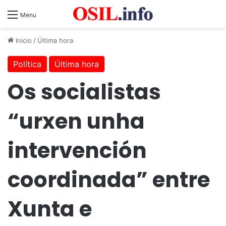
Menu
Inicio
/
Última hora
Política
Última hora
Os socialistas
“urxen unha
intervención
coordinada” entre
Xunta e