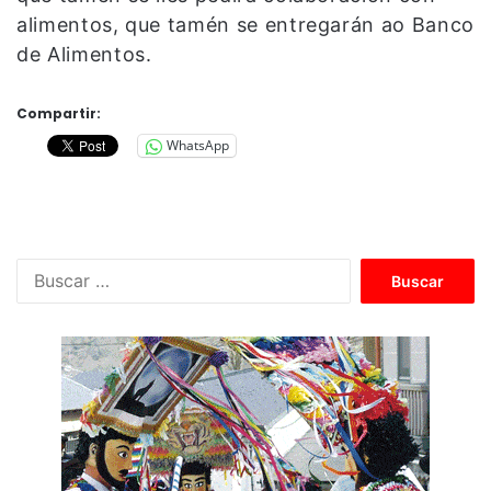
alimentos, que tamén se entregarán ao Banco
de Alimentos.
Compartir:
WhatsApp
B
u
s
c
a
r
: