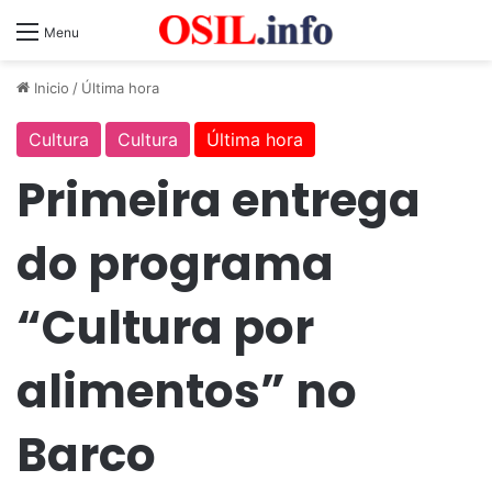
Menu
Inicio
/
Última hora
Cultura
Cultura
Última hora
Primeira entrega
do programa
“Cultura por
alimentos” no
Barco