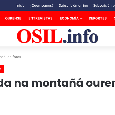
Inicio
¿Quen somos?
Subscrición online
Subscrición p
OURENSE
ENTREVISTAS
ECONOMÍA
DEPORTES
nsá, en fotos
a
da na montañá ouren