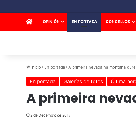
INICIO
OPINIÓN
EN PORTADA
CONCELLOS
Inicio
/
En portada
/
A primeira nevada na montañá oure
En portada
Galerías de fotos
Última hor
A primeira neva
2 de Decembro de 2017