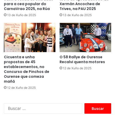
para a cea popular do
Xermán Ancochea de
CarnaVrao 2025, na Rúa
Trives, na PAU 2025
13 de Xuño de 2025
13 de Xuño de 2025
Cicuenta e unha
O 58 Rallye de Ourense
propostas de 45
Recalvi quenta motores
establecementos, no
12 de Xuño de 2025
Concurso de Pinchos de
Ourense que comeza
mañá
12 de Xuño de 2025
B
u