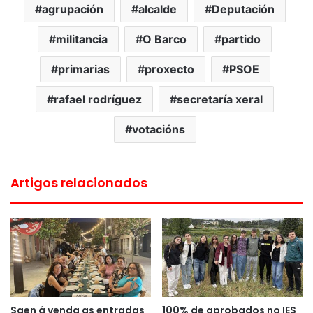
agrupación
alcalde
Deputación
militancia
O Barco
partido
primarias
proxecto
PSOE
rafael rodríguez
secretaría xeral
votacións
Artigos relacionados
Saen á venda as entradas
100% de aprobados no IES