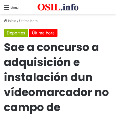
Menu
Inicio
/
Última hora
Deportes
Última hora
Sae a concurso a
adquisición e
instalación dun
vídeomarcador no
campo de