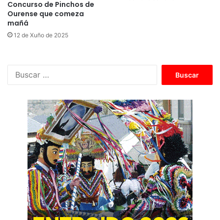
Concurso de Pinchos de
Ourense que comeza
mañá
12 de Xuño de 2025
B
u
s
c
a
r
: