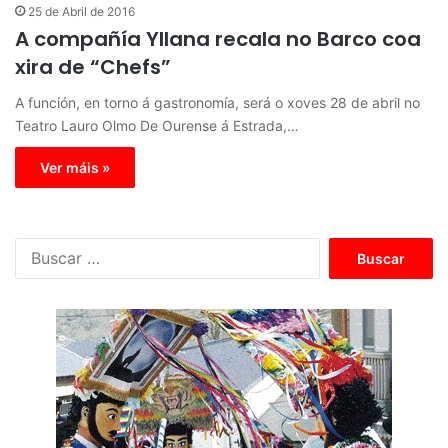
25 de Abril de 2016
A compañía Yllana recala no Barco coa
xira de “Chefs”
A función, en torno á gastronomía, será o xoves 28 de abril no
Teatro Lauro Olmo De Ourense á Estrada,…
Ver máis »
B
u
s
c
a
r
: