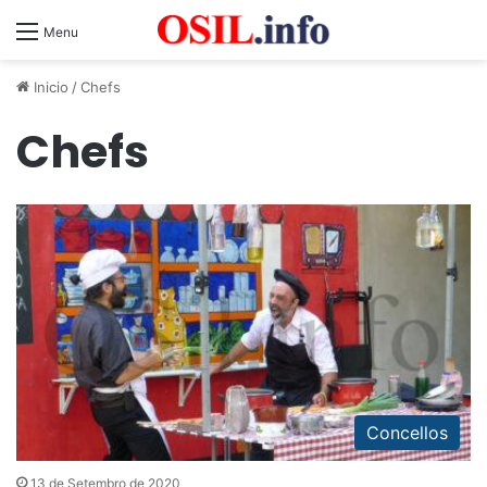
Menu
Inicio
/
Chefs
Chefs
Concellos
13 de Setembro de 2020